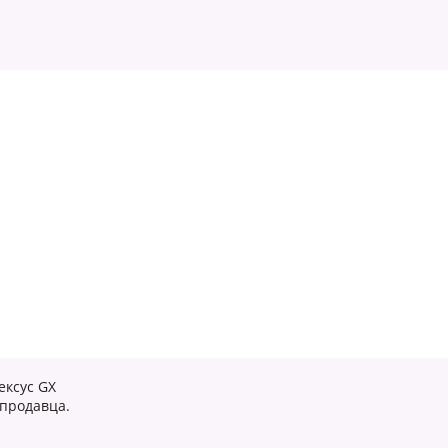
ексус GX
 продавца.