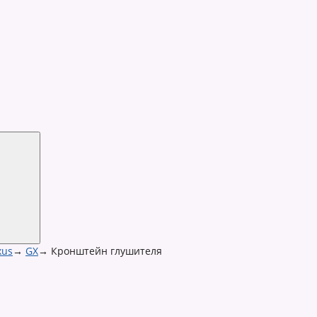
xus
→
GX
→
Кронштейн глушителя