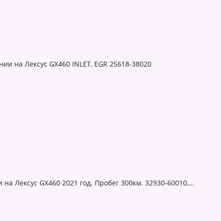
ии на Лексус GX460 INLET, EGR 25618-38020
на Лексус GX460 2021 год. Пробег 300км. 32930-60010,...