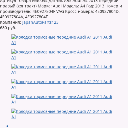
Артикул товара №40034 Датчик ABS Audi A4 2013 передний
правый (контракт) Марка: Audi Модель: A4 Год: 2013 Номер и
производитель: 4E0927804F VAG Кросс-номера: 4E0927804D,
4E0927804A, 4E0927804F...
Компания:
JapanAutoParts123
680 руб.