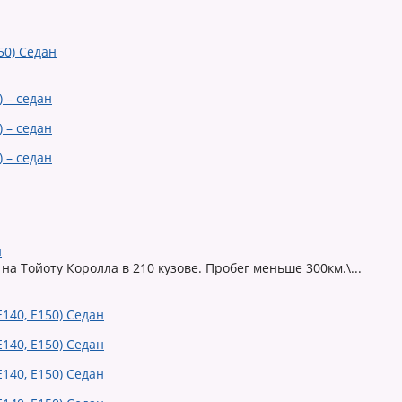
50) Седан
н
а Тойоту Королла в 210 кузове. Пробег меньше 300км.\...