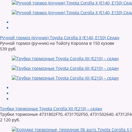
Ручной тормоз (ручник) Toyota Corolla X (E140, E150) Седан
Ручной тормоз (ручник) на Тойоту Королла в 150 кузове
539 руб.
Трубки тормозные Toyota Corolla XII (E210) – седан
Трубки тормозные 4731802F70, 4731702F50, 4731502640, 47312F4
2 120 руб.