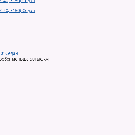
50) Седан
робег меньше 50тыс.км.