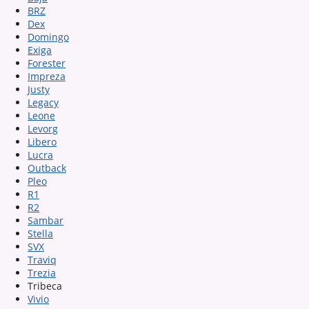
BRZ
Dex
Domingo
Exiga
Forester
Impreza
Justy
Legacy
Leone
Levorg
Libero
Lucra
Outback
Pleo
R1
R2
Sambar
Stella
SVX
Traviq
Trezia
Tribeca
Vivio