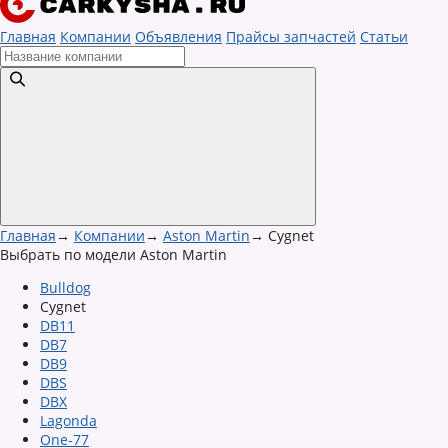
Главная
Компании
Объявления
Прайсы запчастей
Статьи
Главная
→
Компании
→
Aston Martin
→
Cygnet
Выбрать по модели Aston Martin
Bulldog
Cygnet
DB11
DB7
DB9
DBS
DBX
Lagonda
One-77