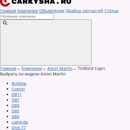
Главная
Компании
Объявления
Прайсы запчастей
Статьи
Главная
→
Компании
→
Aston Martin
→
Tickford Capri
Выбрать по модели Aston Martin
Bulldog
Cygnet
DB11
DB7
DB9
DBS
DBX
Lagonda
One-77