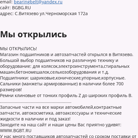
email:
bearingbelt@yandex.ru
сайт:
BGBG.RU
адрес:
С.Витязево ул.Черноморская 172а
Мы открылись
МЫ ОТКРЫЛИСЬ!
Магазин подшипников и автозапчастей открылся в Витязево.
Большой выбор подшипников на различную технику и
оборудование: для колясок,электроинструмента,стиральных
машин,бетономешалок,сельхозоборудования и т.д.
Подшипники: шариковые,конические,упорные,корпусные.
Сальники (манжеты армированные) в наличии более 700
размеров!
Ремни клиновые от тонких профиль Z до широких профиль B.
..........................................................
Запасные части на все марки автомобилей,контрактные
запчасти, автокосметика, автоаксессуары и технические
жидкости в наличии и под заказ!
Заходите на наш сайт и наши цены Вас приятно удивят:
WWW.BGBT.RU
У нас много поставщиков автозапчастей со сроком поставки от