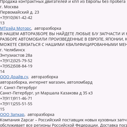
Продажа контрактных двигателей и кпп из Европы без пробега п
г. Москва
Первомайский д. 23
+7(910)361-42-42
13
МТрэйд Моторс
,
авторазборка
В НАШЕМ АВТОРАЗБОРЕ ВЫ НАЙДЕТЕ ЛЮБЫЕ Б/У ЗАПЧАСТИ И 
РАЗБОРЕ АВТОМОБИЛИ ПРОИЗВЕДЕННЫЕ В ЕВРОПЕ, ЯПОНИИ, 
МОЖЕТЕ СВЯЗАТЬСЯ С НАШИМИ КВАЛИФИЦИРОВАННЫМИ МЕНЕД
г. Челябинск
Энтузиастов 28а
+7(912)325-79-52
+7(952)508-84-19
14
ООО Драйв.су
,
авторазборка
авторазборка, интернет магазин, автоломбард
г. Санкт-Петербург
Санкт-Петербург, ул Маршала Казакова д 35 к3
+7(911)911-46-71
+7(911)255-51-55
15
ООО Запкар
,
авторазборка
Компания Zapcar – Российский поставщик новых кузовных запчас
обслуживает все регионы Российской Федерации. Доставка по