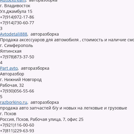
г. Владивосток
Ул.джамбула 15
+7(914)972-17-86
+7(914)730-60-77
3
Avtodetali888
,
авторазборка
Продажа аксессуаров для автомобиля , стоимость и наличие см
г. Симферополь
Ялтинская
+7(978)873-37-50
4
Part avto
,
авторазборка
Авторазбор
г. Нижний Новгород
Рабочая, 32
+7(930)056-55-66
5
razborkino.ru
,
авторазборка
продажа авто запчастей б/у и новых на легковые и грузовые
г. Псков
Россия, Псков, Рабочая улица, 7, офис 25
+7(921)116-00-60
+7(811)229-63-93