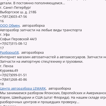
детали. В постоянно пополняющемся...
г. Санкт-Петербург
Выборгское ш. д. 218Б
+7(812)603-47-56
16
ООО Обмен
,
авторазборка
Авторазбор запчасти на любые виды транспорта
г. Уфа
Софьи Перовской 44/3
+7(927)315-08-12
17
Разборка58
,
авторазборка
Интернет магазин автозапчастей а автоаксесуаров. Запчасти н
Запчасти на импортную спецтехнику и грузовики.
г. Пенза
Кураева,49
+7(927)099-01-51
+7(841)268-40-86
18
Центр авторазбора LEMARK
,
авторазборка
Мы занимаемся разбором Японских, Европейских и Американски
Корее, Швейцарии и США (штат Флорида). На нашем складе огро
разборочных центров и прошедших проверку...