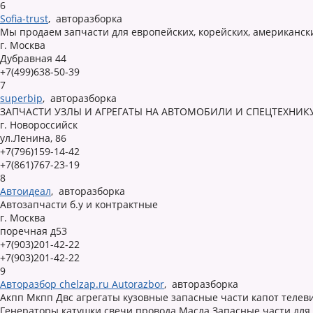
6
Sofia-trust
,
авторазборка
Мы продаем запчасти для европейских, корейских, американск
г. Москва
Дубравная 44
+7(499)638-50-39
7
superbip
,
авторазборка
ЗАПЧАСТИ УЗЛЫ И АГРЕГАТЫ НА АВТОМОБИЛИ И СПЕЦТЕХНИК
г. Новороссийск
ул.Ленина, 86
+7(796)159-14-42
+7(861)767-23-19
8
Автоидеал
,
авторазборка
Автозапчасти б.у и контрактные
г. Москва
поречная д53
+7(903)201-42-22
+7(903)201-42-22
9
Авторазбор chelzap.ru Autorazbor
,
авторазборка
Акпп Мкпп Двс агрегаты кузовные запасные части капот телев
Генераторы катушки свечи провода Масла Запасные части для