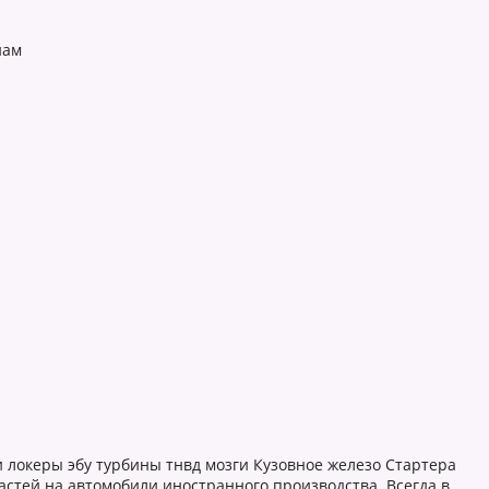
нам
 локеры эбу турбины тнвд мозги Кузовное железо Стартера
стей на автомобили иностранного производства. Всегда в