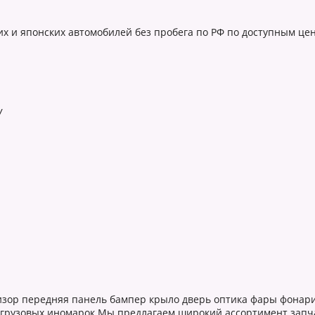
их и японских автомобилей без пробега по РФ по доступным це
У
изор передняя панель бампер крыло дверь оптика фары фонари
 грузовых иномарок Мы предлагаем широкий ассортимент запча