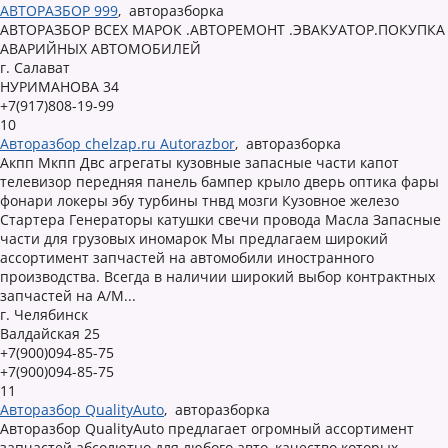
АВТОРАЗБОР 999
,
авторазборка
АВТОРАЗБОР ВСЕХ МАРОК .АВТОРЕМОНТ .ЭВАКУАТОР.ПОКУПКА
АВАРИЙНЫХ АВТОМОБИЛЕЙ
г. Салават
НУРИМАНОВА 34
+7(917)808-19-99
10
Авторазбор chelzap.ru Autorazbor
,
авторазборка
Акпп Мкпп Двс агрегаты кузовные запасные части капот
телевизор передняя панель бампер крыло дверь оптика фары
фонари локеры эбу турбины тнвд мозги Кузовное железо
Стартера Генераторы катушки свечи провода Масла Запасные
части для грузовых иномарок Мы предлагаем широкий
ассортимент запчастей на автомобили иностранного
производства. Всегда в наличии широкий выбор контрактных
запчастей на А/М...
г. Челябинск
Валдайская 25
+7(900)094-85-75
+7(900)094-85-75
11
Авторазбор QualityAuto
,
авторазборка
Авторазбор QualityAuto предлагает огромный ассортимент
запчастей абсолютно для любого авто, качество которых