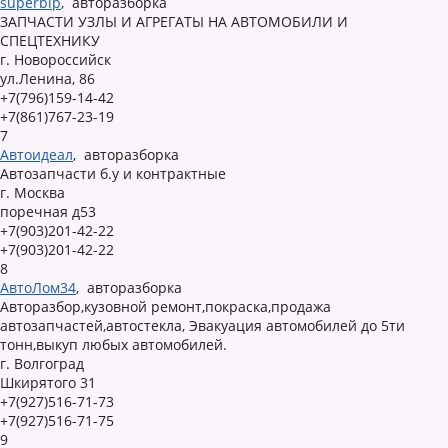
superbip
,
авторазборка
ЗАПЧАСТИ УЗЛЫ И АГРЕГАТЫ НА АВТОМОБИЛИ И
СПЕЦТЕХНИКУ
г. Новороссийск
ул.Ленина, 86
+7(796)159-14-42
+7(861)767-23-19
7
Автоидеал
,
авторазборка
Автозапчасти б.у и контрактные
г. Москва
поречная д53
+7(903)201-42-22
+7(903)201-42-22
8
АвтоЛом34
,
авторазборка
Авторазбор,кузовной ремонт,покраска,продажа
автозапчастей,автостекла, Эвакуация автомобилей до 5ти
тонн,выкуп любых автомобилей.
г. Волгоград
Шкирятого 31
+7(927)516-71-73
+7(927)516-71-75
9