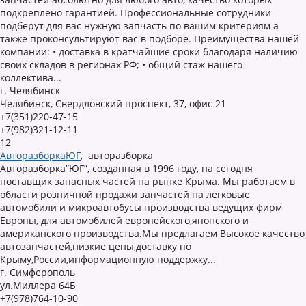
подкреплено гарантией. Профессиональные сотрудники
подберут для вас нужную запчасть по вашим критериям а
также проконсультируют вас в подборе. Преимущества нашей
компании: • доставка в кратчайшие сроки благодаря наличию
своих складов в регионах РФ; • общий стаж нашего
коллектива...
г. Челябинск
Челябинск, Свердловский проспект, 37, офис 21
+7(351)220-47-15
+7(982)321-12-11
12
АвторазборкаЮГ
,
авторазборка
Авторазборка”ЮГ”, созданная в 1996 году, на сегодня
поставщик запасных частей на рынке Крыма. Мы работаем в
области розничной продажи запчастей на легковые
автомобили и микроавтобусы производства ведущих фирм
Европы, для автомобилей европейского,японского и
американского производства.Мы предлагаем Высокое качество
автозапчастей,низкие цены,доставку по
Крыму,России,информационную поддержку...
г. Симферополь
ул.Миллера 64Б
+7(978)764-10-90