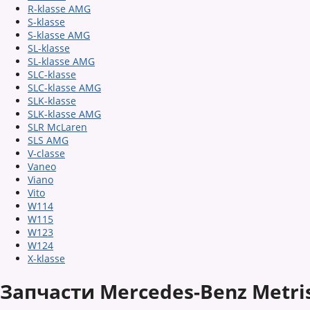
R-klasse AMG
S-klasse
S-klasse AMG
SL-klasse
SL-klasse AMG
SLC-klasse
SLC-klasse AMG
SLK-klasse
SLK-klasse AMG
SLR McLaren
SLS AMG
V-classe
Vaneo
Viano
Vito
W114
W115
W123
W124
X-klasse
Запчасти Mercedes-Benz Metri