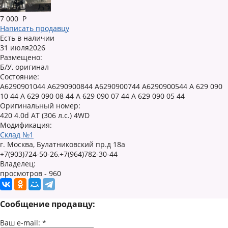
7 000
Р
Написать продавцу
Есть в наличии
31 июля2026
Размещено:
Б/У, оригинал
Состояние:
A6290901044 A6290900844 A6290900744 A6290900544 A 629 090
10 44 A 629 090 08 44 A 629 090 07 44 A 629 090 05 44
Оригинальный номер:
420 4.0d AT (306 л.с.) 4WD
Модификация:
Склад №1
г. Москва, Булатниковский пр.д 18а
+7(903)724-50-26,+7(964)782-30-44
Владелец:
просмотров - 960
Сообщение продавцу:
Ваш e-mail:
*