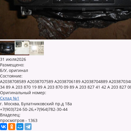
31 июля2026
Размещено:
Б/У, оригинал
Состояние:
A2038708589 A2038707589 A2038706189 A2038704889 A2038703489 
34 89 A 203 870 19 89 A 203 870 09 89 A 203 827 41 42 A 203 827 0
Оригинальный номер:
Склад №1
г. Москва, Булатниковский пр.д 18а
+7(903)724-50-26,+7(964)782-30-44
Владелец:
просмотров - 1363