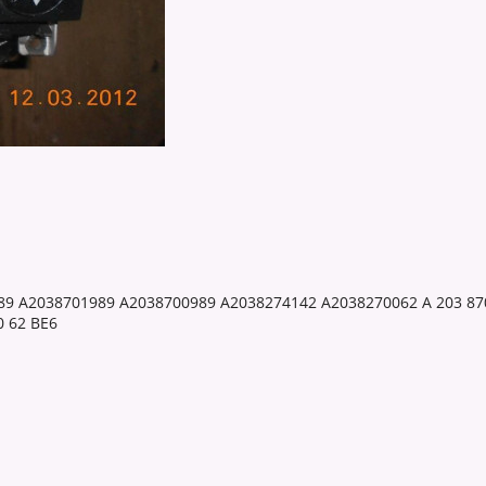
A2038701989 A2038700989 A2038274142 A2038270062 A 203 870 85 
0 62 BE6