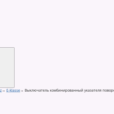
z
→
E-klasse
→
Выключатель комбинированный указателя повор