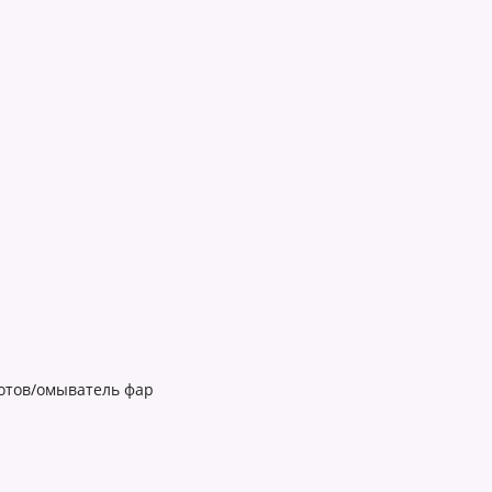
отов/омыватель фар