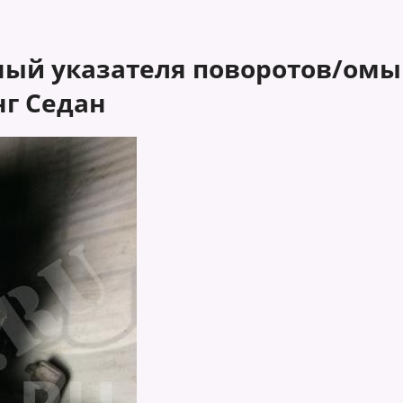
й указателя поворотов/омыва
инг Седан