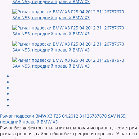
Рычаг подвески BMW X3 F25 04.2012 31126787670 SAV N55,
передний правый BMW X3
Рычаг без дефектов , пыльник и шаровая исправна , геометрия
рычага ровная , сайлентблок без трещин и порезов . У нас есть