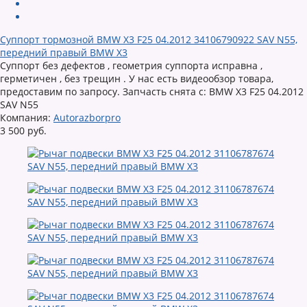
Суппорт тормозной BMW X3 F25 04.2012 34106790922 SAV N55,
передний правый BMW X3
Суппорт без дефектов , геометрия суппорта исправна ,
герметичен , без трещин . У нас есть видеообзор товара,
предоставим по запросу. Запчасть снята с: BMW X3 F25 04.2012
SAV N55
Компания:
Autorazborpro
3 500 руб.