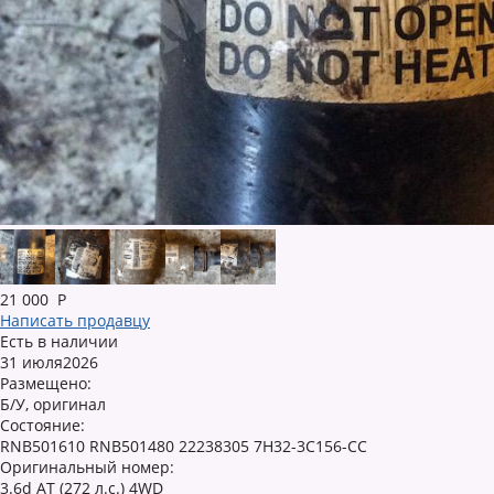
21 000
Р
Написать продавцу
Есть в наличии
31 июля2026
Размещено:
Б/У, оригинал
Состояние:
RNB501610 RNB501480 22238305 7H32-3C156-CC
Оригинальный номер:
3.6d AT (272 л.с.) 4WD