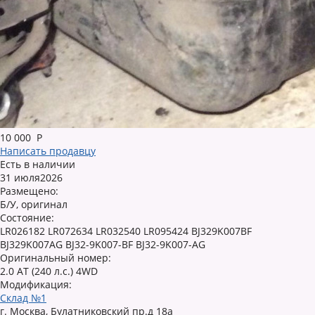
10 000
Р
Написать продавцу
Есть в наличии
31 июля2026
Размещено:
Б/У, оригинал
Состояние:
LR026182 LR072634 LR032540 LR095424 BJ329K007BF
BJ329K007AG BJ32-9K007-BF BJ32-9K007-AG
Оригинальный номер:
2.0 AT (240 л.с.) 4WD
Модификация:
Склад №1
г. Москва, Булатниковский пр.д 18а