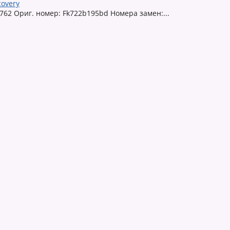
covery
762 Ориг. номер: Fk722b195bd Номера замен:...