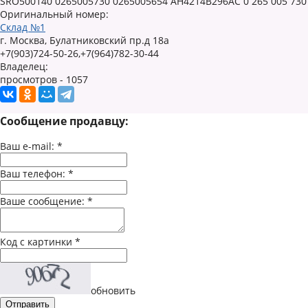
SRO500140 0265005730 0265005654 AH4214B296AC 0 265 005 730 
Оригинальный номер:
Склад №1
г. Москва, Булатниковский пр.д 18а
+7(903)724-50-26,+7(964)782-30-44
Владелец:
просмотров - 1057
Сообщение продавцу:
Ваш e-mail:
*
Ваш телефон:
*
Ваше сообщение:
*
Код с картинки
*
обновить