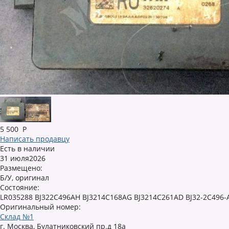
5 500
Р
Написать продавцу
Есть в наличии
31 июля2026
Размещено:
Б/У, оригинал
Состояние:
LR035288 BJ322C496AH BJ3214C168AG BJ3214C261AD BJ32-2C496-
Оригинальный номер:
Склад №1
г. Москва, Булатниковский пр.д 18а