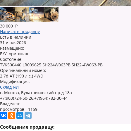
30 000
Р
Написать продавцу
Есть в наличии
31 июля2026
Размещено:
Б/У, оригинал
Состояние:
TVK500440 LR009625 5H224W063PB 5H22-4W063-PB
Оригинальный номер:
2.7d AT (190 л.с.) 4WD
Модификация:
Склад №1
г. Москва, Булатниковский пр.д 18а
+7(903)724-50-26,+7(964)782-30-44
Владелец:
просмотров - 1159
Сообщение продавцу: