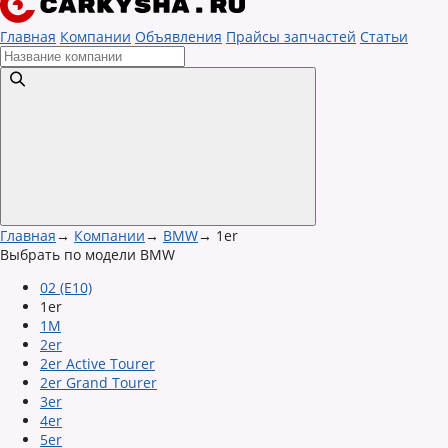
Главная
Компании
Объявления
Прайсы запчастей
Статьи
Главная
→
Компании
→
BMW
→
1er
Выбрать по модели BMW
02 (E10)
1er
1M
2er
2er Active Tourer
2er Grand Tourer
3er
4er
5er