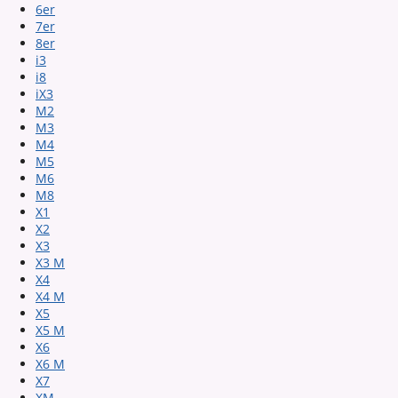
6er
7er
8er
i3
i8
iX3
M2
M3
M4
M5
M6
M8
X1
X2
X3
X3 M
X4
X4 M
X5
X5 M
X6
X6 M
X7
XM