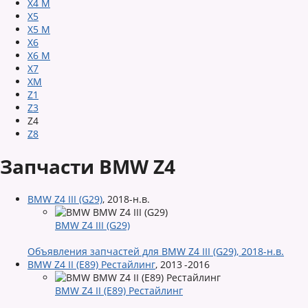
X4 M
X5
X5 M
X6
X6 M
X7
XM
Z1
Z3
Z4
Z8
Запчасти BMW Z4
BMW Z4 III (G29)
,
2018-н.в.
BMW Z4 III (G29)
Объявления запчастей для BMW Z4 III (G29), 2018-н.в.
BMW Z4 II (E89) Рестайлинг
,
2013 -2016
BMW Z4 II (E89) Рестайлинг