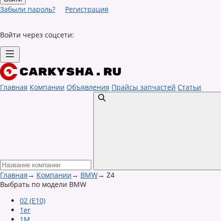
Забыли пароль?
Регистрация
Войти через соцсети:
Главная
Компании
Объявления
Прайсы запчастей
Статьи
Главная
→
Компании
→
BMW
→
Z4
Выбрать по модели BMW
02 (E10)
1er
1M