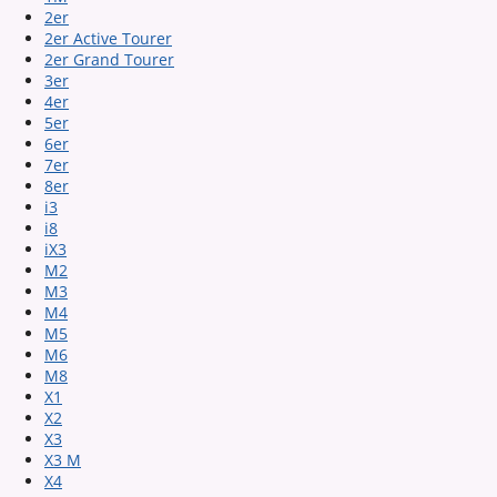
2er
2er Active Tourer
2er Grand Tourer
3er
4er
5er
6er
7er
8er
i3
i8
iX3
M2
M3
M4
M5
M6
M8
X1
X2
X3
X3 M
X4