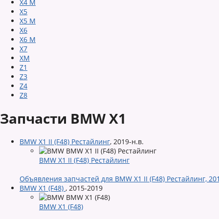
X4 M
X5
X5 M
X6
X6 M
X7
XM
Z1
Z3
Z4
Z8
Запчасти BMW X1
BMW X1 II (F48) Рестайлинг
,
2019-н.в.
BMW X1 II (F48) Рестайлинг
Объявления запчастей для BMW X1 II (F48) Рестайлинг, 201
BMW X1 (F48)
,
2015-2019
BMW X1 (F48)