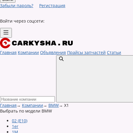
Забыли пароль?
Регистрация
Войти через соцсети:
Главная
Компании
Объявления
Прайсы запчастей
Статьи
Главная
→
Компании
→
BMW
→
X1
Выбрать по модели BMW
02 (E10)
1er
1M