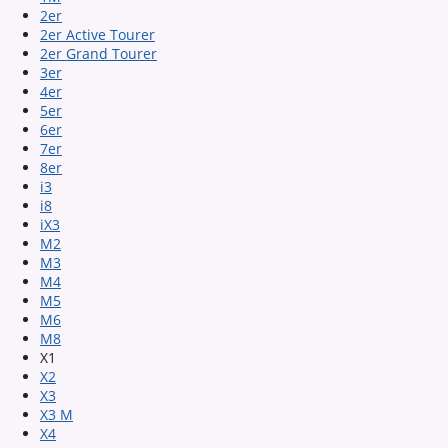
2er
2er Active Tourer
2er Grand Tourer
3er
4er
5er
6er
7er
8er
i3
i8
iX3
M2
M3
M4
M5
M6
M8
X1
X2
X3
X3 M
X4