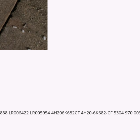
8838 LR006422 LR005954 4H206K682CF 4H20-6K682-CF 5304 970 0