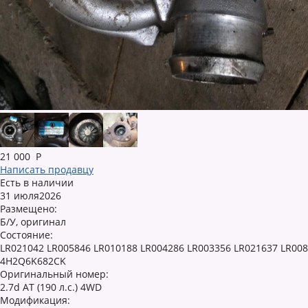
21 000
Р
Написать продавцу
Есть в наличии
31 июля2026
Размещено:
Б/У, оригинал
Состояние:
LR021042 LR005846 LR010188 LR004286 LR003356 LR021637 LR00
4H2Q6K682CK
Оригинальный номер:
2.7d AT (190 л.с.) 4WD
Модификация: