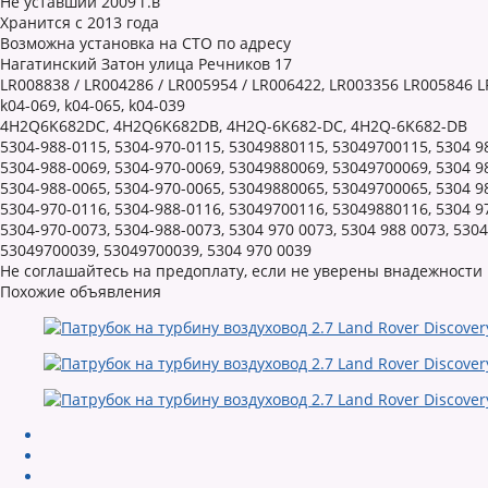
Не уставший 2009 г.в
Хранится с 2013 года
Возможна установка на СТО по адресу
Нагатинский Затон улица Речников 17
LR008838 / LR004286 / LR005954 / LR006422, LR003356 LR005846 
k04-069, k04-065, k04-039
4H2Q6K682DC, 4H2Q6K682DB, 4H2Q-6K682-DC, 4H2Q-6K682-DB
5304-988-0115, 5304-970-0115, 53049880115, 53049700115, 5304 9
5304-988-0069, 5304-970-0069, 53049880069, 53049700069, 5304 9
5304-988-0065, 5304-970-0065, 53049880065, 53049700065, 5304 9
5304-970-0116, 5304-988-0116, 53049700116, 53049880116, 5304 9
5304-970-0073, 5304-988-0073, 5304 970 0073, 5304 988 0073, 530
53049700039, 53049700039, 5304 970 0039
Не соглашайтесь на предоплату, если не уверены внадежности
Похожие объявления