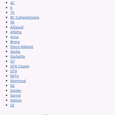
4C
6
75
8C Competizione
90
Alfasud
Alfetta
Arna
Brera
Disco Volante
Giulia
Giulietta
GT
GTA Coupe
GTV
MiTo
Montreal
RZ
Spider
Sprint
Stelvio
SZ