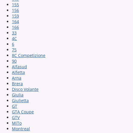
155
156
159
164
166
33
4C
6
75
8C Competizione
90
Alfasud
Alfetta
Arna
Brera
Disco Volante
Giulia
Giulietta
GT
GTA Coupe
GTV
MiTo
Montreal