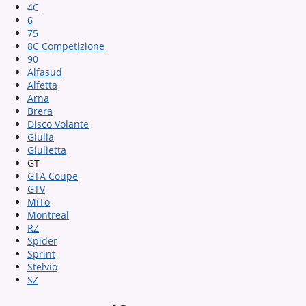
4C
6
75
8C Competizione
90
Alfasud
Alfetta
Arna
Brera
Disco Volante
Giulia
Giulietta
GT
GTA Coupe
GTV
MiTo
Montreal
RZ
Spider
Sprint
Stelvio
SZ