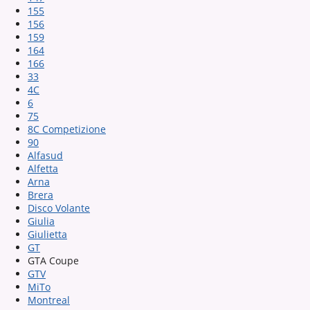
155
156
159
164
166
33
4C
6
75
8C Competizione
90
Alfasud
Alfetta
Arna
Brera
Disco Volante
Giulia
Giulietta
GT
GTA Coupe
GTV
MiTo
Montreal