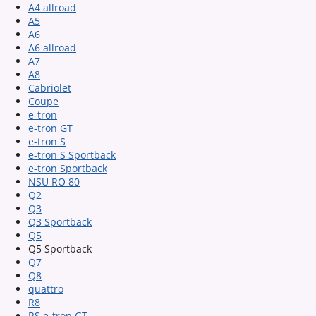
A4 allroad
A5
A6
A6 allroad
A7
A8
Cabriolet
Coupe
e-tron
e-tron GT
e-tron S
e-tron S Sportback
e-tron Sportback
NSU RO 80
Q2
Q3
Q3 Sportback
Q5
Q5 Sportback
Q7
Q8
quattro
R8
RS e-tron GT