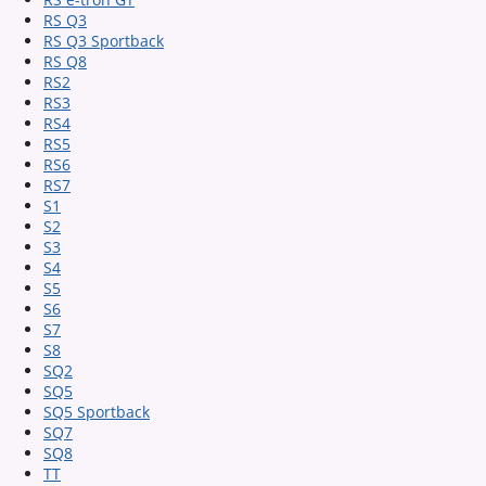
RS Q3
RS Q3 Sportback
RS Q8
RS2
RS3
RS4
RS5
RS6
RS7
S1
S2
S3
S4
S5
S6
S7
S8
SQ2
SQ5
SQ5 Sportback
SQ7
SQ8
TT