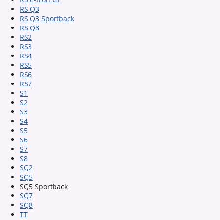
RS Q3
RS Q3 Sportback
RS Q8
RS2
RS3
RS4
RS5
RS6
RS7
S1
S2
S3
S4
S5
S6
S7
S8
SQ2
SQ5
SQ5 Sportback
SQ7
SQ8
TT