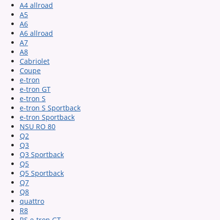
A4 allroad
A5
A6
A6 allroad
A7
A8
Cabriolet
Coupe
e-tron
e-tron GT
e-tron S
e-tron S Sportback
e-tron Sportback
NSU RO 80
Q2
Q3
Q3 Sportback
Q5
Q5 Sportback
Q7
Q8
quattro
R8
RS e-tron GT