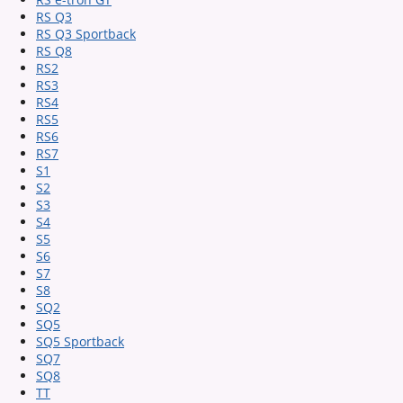
RS Q3
RS Q3 Sportback
RS Q8
RS2
RS3
RS4
RS5
RS6
RS7
S1
S2
S3
S4
S5
S6
S7
S8
SQ2
SQ5
SQ5 Sportback
SQ7
SQ8
TT