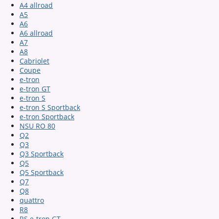
A4 allroad
A5
A6
A6 allroad
A7
A8
Cabriolet
Coupe
e-tron
e-tron GT
e-tron S
e-tron S Sportback
e-tron Sportback
NSU RO 80
Q2
Q3
Q3 Sportback
Q5
Q5 Sportback
Q7
Q8
quattro
R8
RS e-tron GT