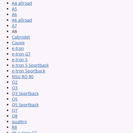
A4 allroad
A5
A6
A6 allroad
A7
A8
Cabriolet
Coupe
e-tron
e-tron GT
e-tron S
e-tron S Sportback
e-tron Sportback
NSU RO 80
Q2
Q3
Q3 Sportback
Q5
Q5 Sportback
Q7
Q8
quattro
R8
RS e-tron GT