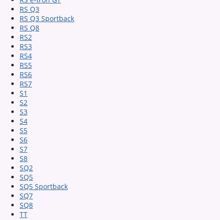
RS Q3
RS Q3 Sportback
RS Q8
RS2
RS3
RS4
RS5
RS6
RS7
S1
S2
S3
S4
S5
S6
S7
S8
SQ2
SQ5
SQ5 Sportback
SQ7
SQ8
TT