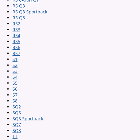
RS Q3
RS Q3 Sportback
RS Q8
RS2
RS3
RS4
RS5
RS6
RS7
S1
S2
S3
S4
S5
S6
S7
S8
SQ2
SQ5
SQ5 Sportback
SQ7
SQ8
TT