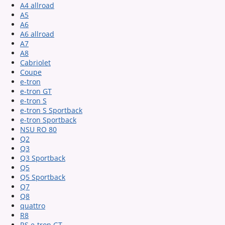
A4 allroad
A5
A6
A6 allroad
A7
A8
Cabriolet
Coupe
e-tron
e-tron GT
e-tron S
e-tron S Sportback
e-tron Sportback
NSU RO 80
Q2
Q3
Q3 Sportback
Q5
Q5 Sportback
Q7
Q8
quattro
R8
RS e-tron GT