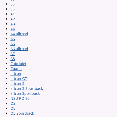
80
90
A1
A2
A3
A4
A4 allroad
A5
A6
A6 allroad
A7
A8
Cabriolet
Coupe
e-tron
e-tron GT
e-tron S
e-tron S Sportback
e-tron Sportback
NSU RO 80
Q2
Q3
Q3 Sportback