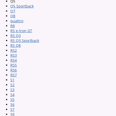
Q5
Q5 Sportback
Q7
Q8
quattro
R8
RS e-tron GT
RS Q3
RS Q3 Sportback
RS Q8
RS2
RS3
RS4
RS5
RS6
RS7
S1
S2
S3
S4
S5
S6
S7
S8